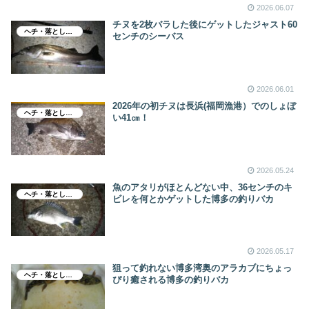
2026.06.07
チヌを2枚バラした後にゲットしたジャスト60
ヘチ・落とし込み釣り
センチのシーバス
2026.06.01
2026年の初チヌは長浜(福岡漁港）でのしょぼ
ヘチ・落とし込み釣り
い41㎝！
2026.05.24
魚のアタリがほとんどない中、36センチのキ
ヘチ・落とし込み釣り
ビレを何とかゲットした博多の釣りバカ
2026.05.17
狙って釣れない博多湾奥のアラカブにちょっ
ヘチ・落とし込み釣り
ぴり癒される博多の釣りバカ