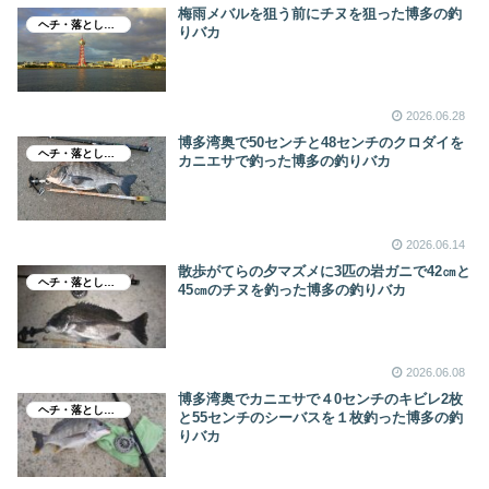
梅雨メバルを狙う前にチヌを狙った博多の釣
ヘチ・落とし込み釣り
りバカ
2026.06.28
博多湾奥で50センチと48センチのクロダイを
ヘチ・落とし込み釣り
カニエサで釣った博多の釣りバカ
2026.06.14
散歩がてらの夕マズメに3匹の岩ガニで42㎝と
ヘチ・落とし込み釣り
45㎝のチヌを釣った博多の釣りバカ
2026.06.08
博多湾奥でカニエサで４0センチのキビレ2枚
ヘチ・落とし込み釣り
と55センチのシーバスを１枚釣った博多の釣
りバカ