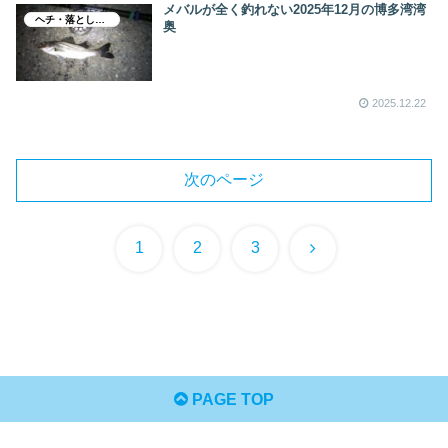
メバルが全く釣れない2025年12月の博多湾湾
ヘチ・落とし込み釣り
奥
2025.12.22
次のページ
次
1
2
3
へ
PAGE TOP