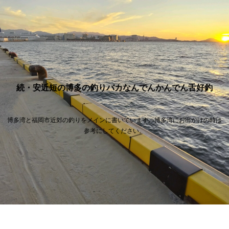
続・安近短の博多の釣りバカなんでんかんでん舌好釣
博多湾と福岡市近郊の釣りをメインに書いています。博多湾にお出かけの時は
参考にしてください。