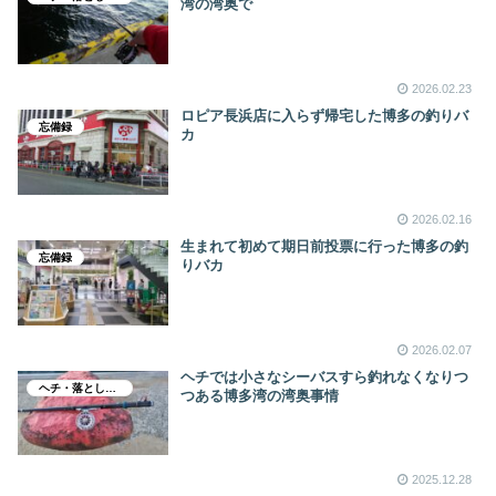
湾の湾奥で
2026.02.23
ロピア長浜店に入らず帰宅した博多の釣りバ
忘備録
カ
2026.02.16
生まれて初めて期日前投票に行った博多の釣
忘備録
りバカ
2026.02.07
ヘチでは小さなシーバスすら釣れなくなりつ
ヘチ・落とし込み釣り
つある博多湾の湾奥事情
2025.12.28