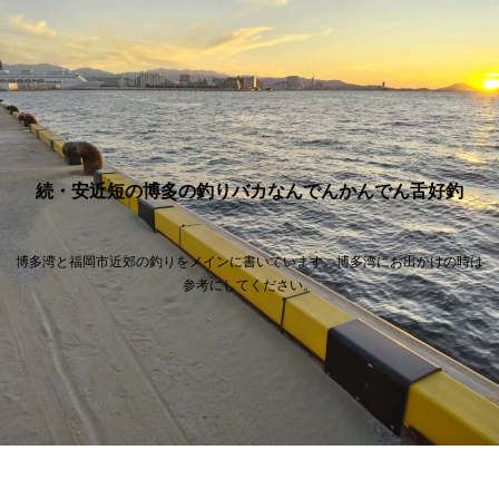
続・安近短の博多の釣りバカなんでんかんでん舌好釣
博多湾と福岡市近郊の釣りをメインに書いています。博多湾にお出かけの時は
参考にしてください。