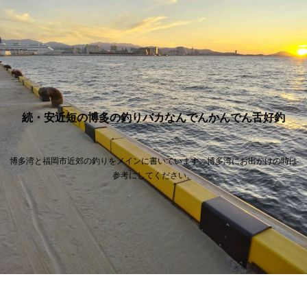
続・安近短の博多の釣りバカなんでんかんでん舌好釣
博多湾と福岡市近郊の釣りをメインに書いています。博多湾にお出かけの時は
参考にしてください。